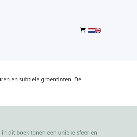
ren en subtiele groentinten. De
in dit boek tonen een unieke sfeer en