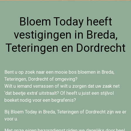
Bloem Today heeft
vestigingen in Breda,
Teteringen en Dordrecht
Bent u op zoek naar een mooie bos bloemen in Breda,
Teteringen, Dordrecht of omgeving?
Wilt u iemand verrassen of wilt u zorgen dat uw zaak net
‘dat beetje extra’ uitstraalt? Of heeft u juist een stijlvol
boeket nodig voor een begrafenis?
Bij Bloem Today in Breda, Teteringen of Dordrecht zijn we er
voor u.
Met onze eigen bezorgdienst rijden we dagelijks door heel