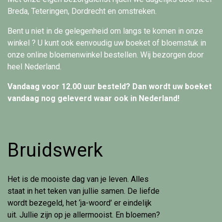
Breda, Teteringen, Dordrecht en omstreken.
Bent u niet in de gelegenheid om langs te komen in onze
winkel ? U kunt ook eenvoudig uw boeket of bloemstuk in
onze online bloemenwinkel bestellen. Wij bezorgen door
heel Nederland.
Vandaag voor 12.00 uur besteld? Dan wordt uw boeket
vandaag nog geleverd waar ook in Nederland!
Bruidswerk
Het is de mooiste dag van je leven. Alles
staat in het teken van jullie samen. De liefde
wordt bezegeld, het ‘ja-woord’ er eindelijk
uit. Jullie zijn op je allermooist. En bloemen?